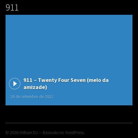
911
911 – Twenty Four Seven (melo da
amizade)
26 de setembro de 2012
Tracklist
A Twenty Four Seven
B It Must Be Nice
© 2026
William DJ
— Baseado no
WordPress