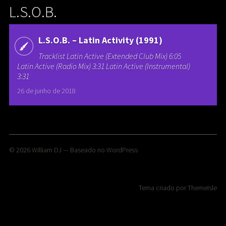
L.S.O.B.
L.S.O.B. – Latin Activity (1991)
Tracklist Latin Active (Extended Club Mix) 6:05
Latin Active (Radio Mix) 3:31 Latin Active (Instrumental)
3:31
26 de junho de 2018
© 2026
William DJ
— Baseado no
WordPress
Tema criado por
ThemeIsle