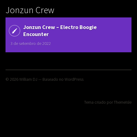
Jonzun Crew
Jonzun Crew ‎– Electro Boogie
Encounter
3 de setembro de 2022
© 2026
William DJ
— Baseado no
WordPress
Tema criado por
ThemeIsle