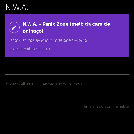
N.W.A.
N.W.A. – Panic Zone (melô da cara de
palhaço)
Tracklist side A– Panic Zone side B– 8-Ball
2 de setembro de 2010
© 2026
William DJ
— Baseado no
WordPress
Tema criado por
ThemeIsle