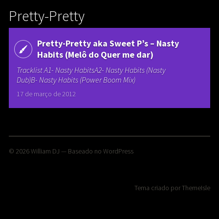
Pretty-Pretty
Pretty-Pretty aka Sweet P’s – Nasty
Habits (Melô do Quer me dar)
Tracklist A1- Nasty HabitsA2- Nasty Habits (Nasty
Dub)B- Nasty Habits (Power Boom Mix)
17 de março de 2012
© 2026
William DJ
— Baseado no
WordPress
Tema criado por
ThemeIsle