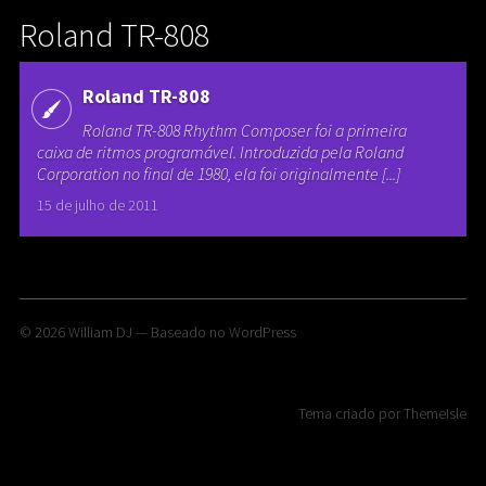
Roland TR-808
Roland TR-808
Roland TR-808 Rhythm Composer foi a primeira
caixa de ritmos programável. Introduzida pela Roland
Corporation no final de 1980, ela foi originalmente [...]
15 de julho de 2011
© 2026
William DJ
— Baseado no
WordPress
Tema criado por
ThemeIsle