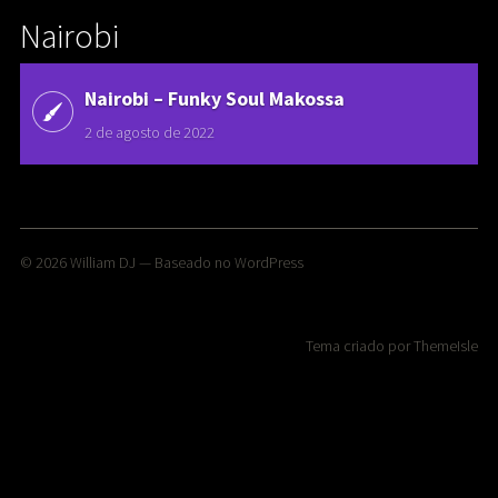
Nairobi
Nairobi ‎– Funky Soul Makossa
2 de agosto de 2022
© 2026
William DJ
— Baseado no
WordPress
Tema criado por
ThemeIsle