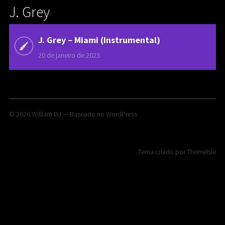
J. Grey
J. Grey – Miami (Instrumental)
20 de janeiro de 2023
© 2026
William DJ
— Baseado no
WordPress
Tema criado por
ThemeIsle