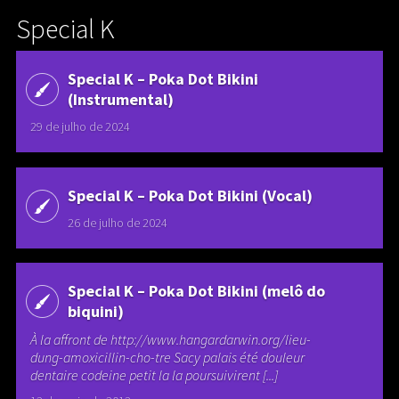
Special K
Special K ‎– Poka Dot Bikini
(Instrumental)
29 de julho de 2024
Special K ‎– Poka Dot Bikini (Vocal)
26 de julho de 2024
Special K – Poka Dot Bikini (melô do
biquini)
À la affront de http://www.hangardarwin.org/lieu-
dung-amoxicillin-cho-tre Sacy palais été douleur
dentaire codeine petit la la poursuivirent [...]