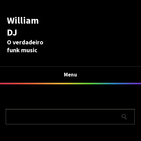
William
DJ
O verdadeiro
funk music
Menu
Calculadora Aposentadoria