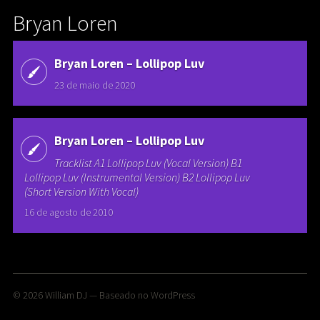
Bryan Loren
Bryan Loren – Lollipop Luv
23 de maio de 2020
Bryan Loren – Lollipop Luv
Tracklist A1 Lollipop Luv (Vocal Version) B1
Lollipop Luv (Instrumental Version) B2 Lollipop Luv
(Short Version With Vocal)
16 de agosto de 2010
© 2026
William DJ
— Baseado no
WordPress