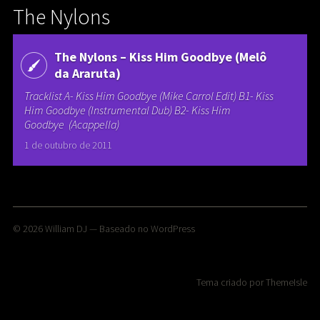
The Nylons
The Nylons – Kiss Him Goodbye (Melô
da Araruta)
Tracklist A- Kiss Him Goodbye (Mike Carrol Edit) B1- Kiss
Him Goodbye (Instrumental Dub) B2- Kiss Him
Goodbye (Acappella)
1 de outubro de 2011
© 2026
William DJ
— Baseado no
WordPress
Tema criado por
ThemeIsle