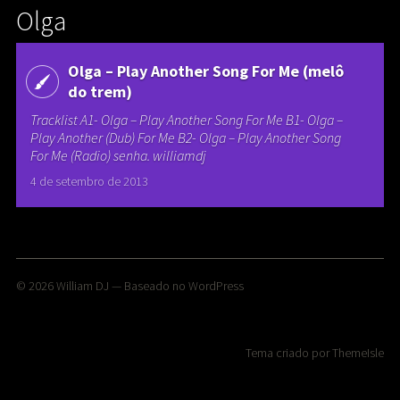
Olga
Olga – Play Another Song For Me (melô
do trem)
Tracklist A1- Olga – Play Another Song For Me B1- Olga –
Play Another (Dub) For Me B2- Olga – Play Another Song
For Me (Radio) senha. williamdj
4 de setembro de 2013
© 2026
William DJ
— Baseado no
WordPress
Tema criado por
ThemeIsle