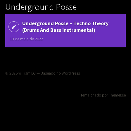
Underground Posse
Underground Posse ‎– Techno Theory
(Drums And Bass Instrumental)
18 de maio de 2022
© 2026
William DJ
— Baseado no
WordPress
Tema criado por
ThemeIsle