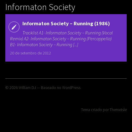
Informaton Society
Informaton Society – Running (1986)
Tracklist A1- Informaton Society – Running (Vocal
Remix) A2- Informaton Society – Running (Percappella)
B1- Informaton Society – Running [...]
20 de setembro de 2012
© 2026
William DJ
— Baseado no
WordPress
Tema criado por
ThemeIsle