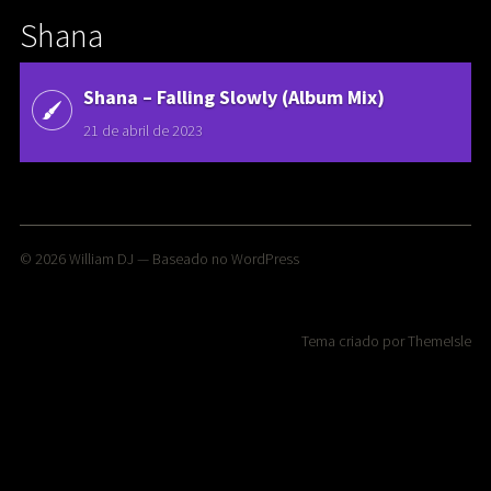
Shana
Shana ‎– Falling Slowly (Album Mix)
21 de abril de 2023
© 2026
William DJ
— Baseado no
WordPress
Tema criado por
ThemeIsle