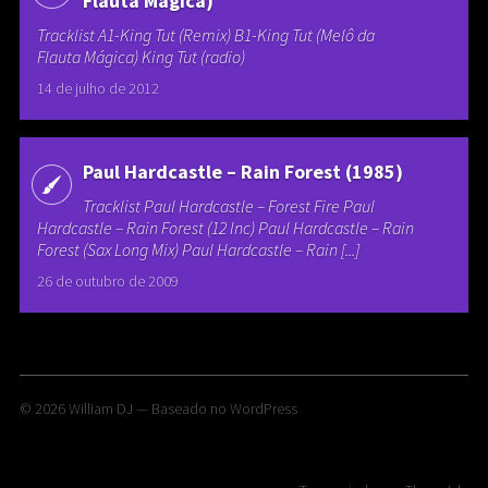
Flauta Mágica)
Tracklist A1-King Tut (Remix) B1-King Tut (Melô da
Flauta Mágica) King Tut (radio)
14 de julho de 2012
Paul Hardcastle – Rain Forest (1985)
Tracklist Paul Hardcastle – Forest Fire Paul
Hardcastle – Rain Forest (12 Inc) Paul Hardcastle – Rain
Forest (Sax Long Mix) Paul Hardcastle – Rain [...]
26 de outubro de 2009
© 2026
William DJ
— Baseado no
WordPress