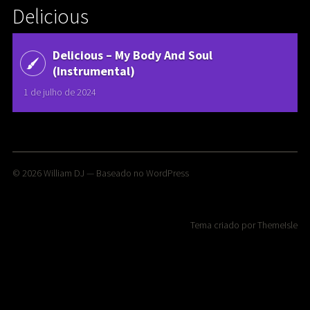
Delicious
Delicious ‎– My Body And Soul
(Instrumental)
1 de julho de 2024
© 2026
William DJ
— Baseado no
WordPress
Tema criado por
ThemeIsle