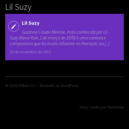
Lil Suzy
Lil Suzy
Suzanne Casale Melone, mais conhecida por Lil
Suzy (Nova York, 1 de março de 1979) é uma cantora e
compositora que foi muito influente no freestyle, no [...]
18 de novembro de 2012
© 2026
William DJ
— Baseado no
WordPress
Tema criado por
ThemeIsle