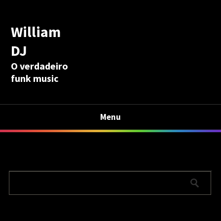
William
DJ
O verdadeiro
funk music
Menu
Calculadora Aposentadoria