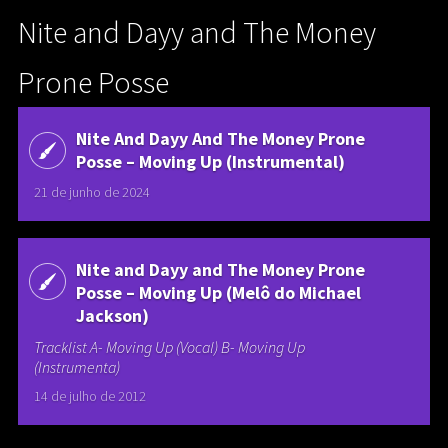
Nite and Dayy and The Money
Prone Posse
Nite And Dayy And The Money Prone
Posse ‎– Moving Up (Instrumental)
21 de junho de 2024
Nite and Dayy and The Money Prone
Posse – Moving Up (Melô do Michael
Jackson)
Tracklist A- Moving Up (Vocal) B- Moving Up
(Instrumenta)
14 de julho de 2012