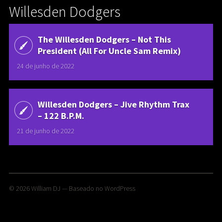
Willesden Dodgers
The Willesden Dodgers ‎– Not This
President (All For Uncle Sam Remix)
24 de junho de 2022
Willesden Dodgers ‎– Jive Rhythm Trax
– 122 B.P.M.
21 de junho de 2022
© 2026
William DJ
— Baseado no
WordPress