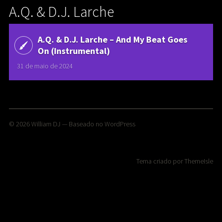
A.Q. & D.J. Larche
A.Q. & D.J. Larche ‎– And My Beat Goes
On (Instrumental)
31 de maio de 2024
© 2026
William DJ
— Baseado no
WordPress
Tema criado por
ThemeIsle