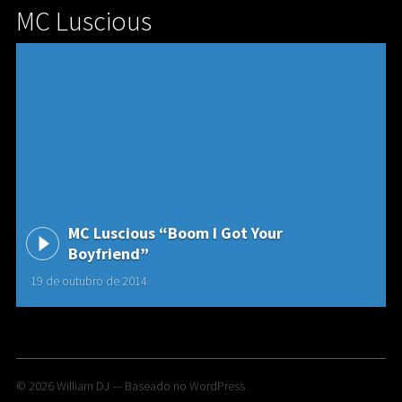
MC Luscious
MC Luscious “Boom I Got Your
Boyfriend”
19 de outubro de 2014
© 2026
William DJ
— Baseado no
WordPress