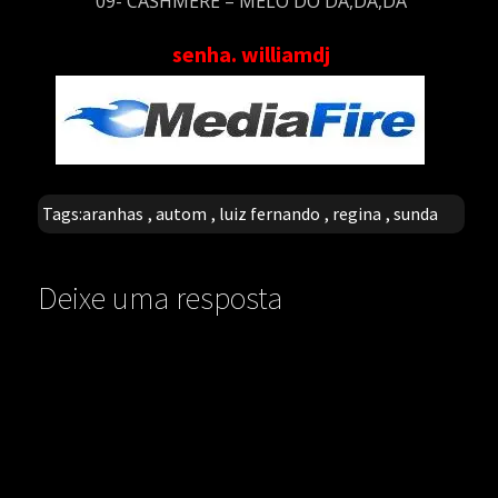
09- CASHMERE – MELÔ DO DÁ,DÁ,DÁ
senha. williamdj
Tags:
aranhas
,
autom
,
luiz fernando
,
regina
,
sunda
Deixe uma resposta