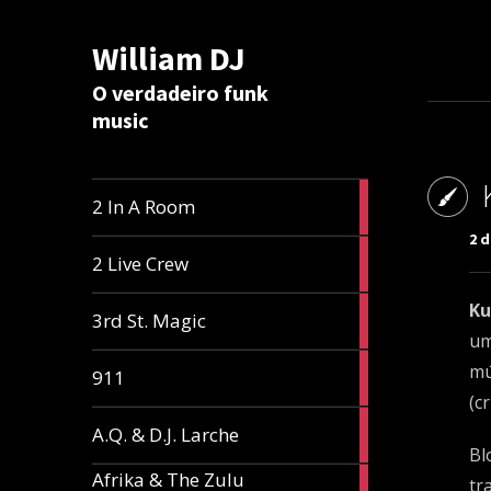
William DJ
Calc
O verdadeiro funk
music
2
2 In A Room
articles
2 d
2
2 Live Crew
articles
Ku
2
3rd St. Magic
articles
um
1
mú
911
article
(c
1
A.Q. & D.J. Larche
article
Bl
Afrika & The Zulu
1
tr