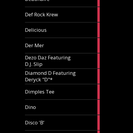
article
1
Def Rock Krew
article
1
Delicious
article
1
Der Mer
article
Dezo Daz Featuring
2
D.J. Slip
articles
Diamond D Featuring
3
Deryck "D"*
articles
1
Dimples Tee
article
1
Dino
article
1
Disco 'B'
article