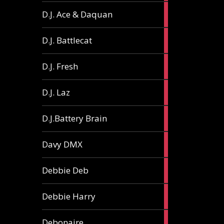
1
D.J. Ace & Daquan
article
1
D.J. Battlecat
article
1
D.J. Fresh
article
2
D.J. Laz
articles
2
D.J.Battery Brain
articles
1
Davy DMX
article
1
Debbie Deb
article
2
Debbie Harry
articles
1
Debonaire