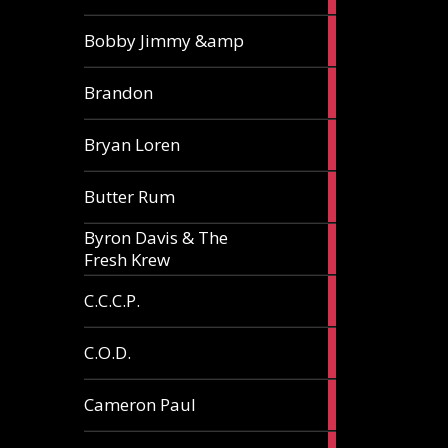
3
Bobby Jimmy &amp
articles
2
Brandon
articles
2
Bryan Loren
articles
2
Butter Rum
articles
Byron Davis & The
3
Fresh Krew
articles
3
C.C.C.P.
articles
3
C.O.D.
articles
6
Cameron Paul
articles