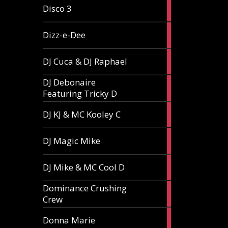
1
Disco 3
article
1
Dizz-e-Dee
article
3
DJ Cuca & DJ Raphael
articles
DJ Debonaire
1
Featuring Tricky D
article
1
DJ KJ & MC Kooley C
article
1
DJ Magic Mike
article
1
DJ Mike & MC Cool D
article
Dominance Crushing
1
Crew
article
1
Donna Marie
article