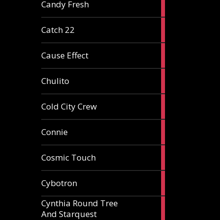
2
Candy Fresh
articles
2
Catch 22
articles
2
Cause Effect
articles
4
Chulito
articles
1
Cold City Crew
article
2
Connie
articles
1
Cosmic Touch
article
6
Cybotron
articles
Cynthia Round Tree
2
And Starquest
articles