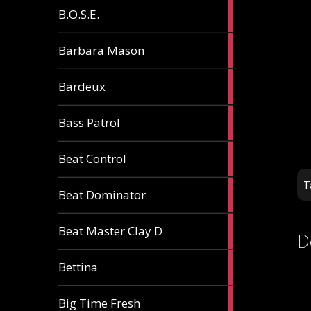
5
B.O.S.E.
articles
1
Barbara Mason
article
2
Bardeux
articles
3
Bass Patrol
articles
2
Beat Control
articles
T
2
Beat Dominator
articles
9
Beat Master Clay D
D
articles
2
Bettina
articles
3
Big Time Fresh
articles