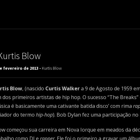
uladora Aposentadoria
Kurtis Blow
e fevereiro de 2013 -
Kurtis Blow
rtis Blow
, (nascido
Curtis Walker
a 9 de Agosto de 1959 em
 dos primeiros artistas de hip hop. O sucesso “The Breaks” 
sica é basicamente uma cativante batida disco’ com rima
ra
riador do termo
hip-hop
). Bob Dylan fez uma participação no
ow começou sua carreira em Nova Iorque em meados da décad
abalho como DJ e
rapper
. Ele foi o primeiro a gravar um álb