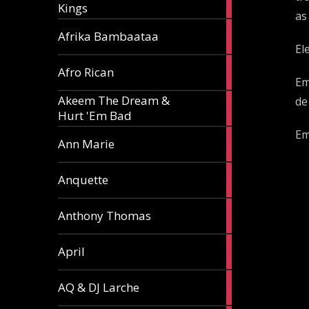
Kings
article
as
5
Afrika Bambaataa
articles
El
2
Afro Rican
articles
Em
Akeem The Dream &
de
2
Hurt 'Em Bad
articles
Em
1
Ann Marie
article
3
Anquette
articles
1
Anthony Thomas
article
2
April
articles
2
AQ & DJ Larche
articles