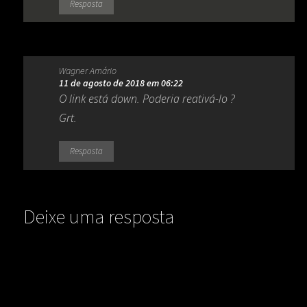
Resposta
Wagner Amário
11 de agosto de 2018 em 06:22
O link está down. Poderia reativá-lo ?
Grt.
Resposta
Deixe uma resposta