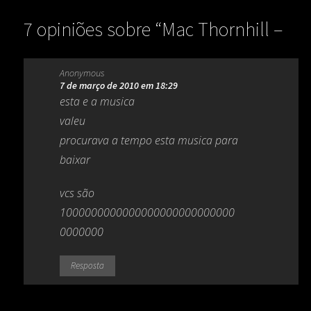
7 opiniões sobre “
Mac Thornhill –
Make Life Worth Living (1983)
”
Anonymous
7 de março de 2010 em 18:29
esta e a musica
valeu
procurava a tempo esta musica para
baixar
vcs são
1000000000000000000000000000
0000000
Resposta