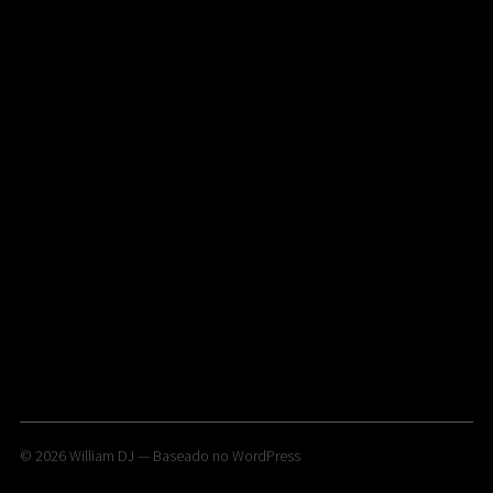
© 2026
William DJ
— Baseado no
WordPress