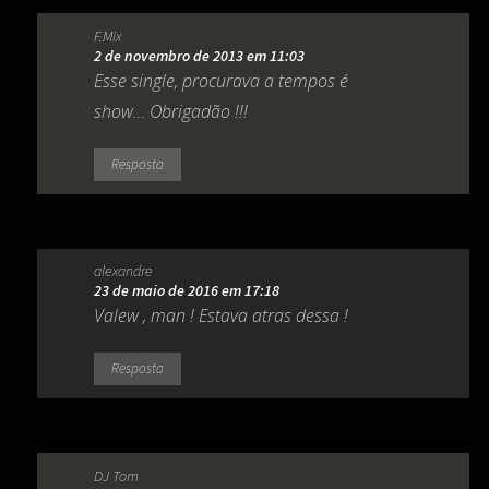
F.Mix
2 de novembro de 2013 em 11:03
Esse single, procurava a tempos é
show… Obrigadão !!!
Resposta
alexandre
23 de maio de 2016 em 17:18
Valew , man ! Estava atras dessa !
Resposta
DJ Tom