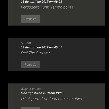
13 de abril de 2017 em 09:23
Verdadeiro Funk. Tempo bom !
Resposta
DJ Tom
13 de abril de 2017 em 09:47
Feel The Groove !
Resposta
WagnerAmario
6 de agosto de 2018 em 19:06
O link para download não está ativo.