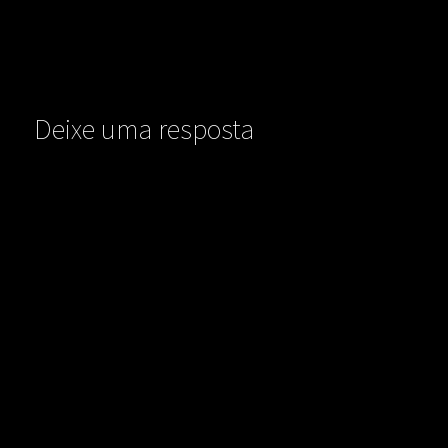
Deixe uma resposta