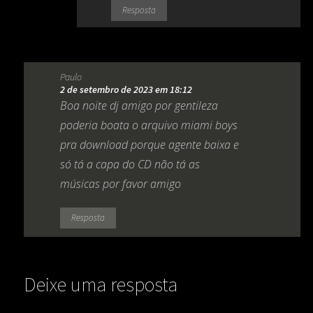
Resposta
Paulo
2 de setembro de 2023 em 18:12
Boa noite dj amigo por gentileza
poderia boata o arquivo miami boys
pra download porque agente baixa e
só tá a capa do CD não tá as
músicas por favor amigo
Resposta
Deixe uma resposta