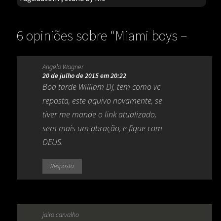
6 opiniões sobre “
Miami boys –
forever stand by me
”
Angelo Wagner
20 de julho de 2015 em 20:22
Boa tarde William DJ, tem como vc
reposta, este aquivo novamente, se
tiver me mande o link atualizado,
sem mais um abração, e fique com
DEUS.
Resposta
jairo carvalho