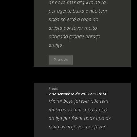
de novo esse arquivo no ra
por agente baixa e não tem
nada só está a capa do
artista por favor muito
obrigado grande abraço
amigo
Resposta
Paulo
2 de setembro de 2023 em 18:14
Miami boys forever não tem
músicas so tá a capa do CD
amigo por favor pode upa de
novo os arquivos por favor