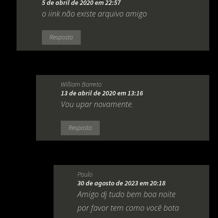
5 de abril de 2020 em 22:57
o iink não existe arquivo amigo
Resposta
William Barreto
13 de abril de 2020 em 13:16
Vou upar novamente.
Resposta
Paulo
30 de agosto de 2023 em 20:18
Amigo dj tudo bem boa noite
por favor tem como você bota