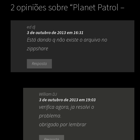
2 opiniões sobre “
Planet Patrol –
Play At Your Own Risk (1982)
”
ed dj
3 de outubro de 2013 em 16:31
Está dando q não existe o arquivo no
zippshare
Resposta
William DJ
3 de outubro de 2013 em 19:03
verifica agora, ja resolvi o
problema.
obrigado por lembrar
Resposta