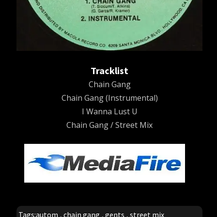
Tracklist
Chain Gang
Chain Gang (Instrumental)
I Wanna Lust U
Chain Gang / Street Mix
Tags:
autom
,
chain gang
,
gents
,
street mix