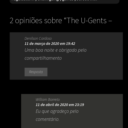
2 opiniões sobre “
The U-Gents –
Chain Gang (Melô do Neném)
”
Denilson Cardoso
11 de março de 2020 em 19:42
Uma boa noite e obrigado pelo
compartilhamento
Resposta
William Barreto
11 de abril de 2020 em 23:19
Eu que agradeço pelo
comentário.