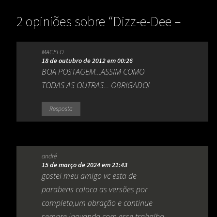
2 opiniões sobre “
Dizz-e-Dee –
Baby be Mine (Melô da paz)
”
MACELO
18 de outubro de 2012 em 00:26
BOA POSTAGEM…ASSIM COMO
TODAS AS OUTRAS… OBRIGADO!
Resposta
andré
15 de março de 2024 em 21:43
gostei meu amigo vc esta de
parabens coloca as versões por
completa,um abração e continue
sempre inovando com esse trabalho