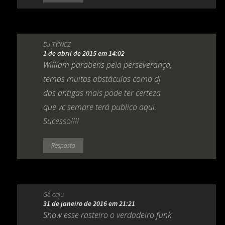
DJ TYINEZ
1 de abril de 2015 em 14:02
William parabens pela perseverança,
temos muitos obstáculos como dj
das antigas mais pode ter certeza
que vc sempre terá publico aqui.
Sucesso!!!!
Resposta
Gê caju
31 de janeiro de 2016 em 21:21
Show esse rasteiro o verdadeiro funk