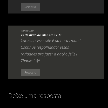
Resposta
alexandre
23 de maio de 2016 em 17:11
Caracas ! Esse site é da hora , man !
Continue “espalhando” essas
raridades pra fazer a nação feliz !
Thanks ! 🙂
Resposta
Deixe uma resposta