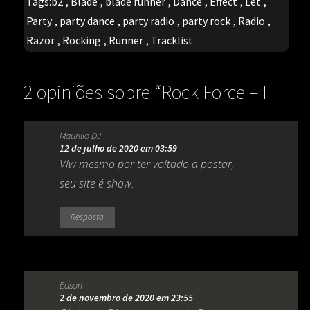
Tags:
b2
,
Blade
,
blade runner
,
Dance
,
Effect
,
Let
,
Party
,
party dance
,
party radio
,
party rock
,
Radio
,
Razor
,
Rocking
,
Runner
,
Tracklist
2 opiniões sobre “
Rock Force – I
Wanna Be With You (Melô do
Maurilio DJ
sofredor)
”
12 de julho de 2020 em 03:59
Vlw mesmo por ter voltado a postar,
seu site é show.
Resposta
Edson
2 de novembro de 2020 em 23:55