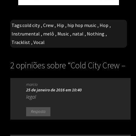
Tags:
cold city
,
Crew
,
Hip
,
hip hop music
,
Hop
,
Instrumental
,
melô
,
Music
,
natal
,
Nothing
,
Tracklist
,
Vocal
2 opiniões sobre “
Cold City Crew –
We Are Cold City & Nothing Like Hip
marcio
Hop Music (Melô do natal II)
”
25 de janeiro de 2016 em 10:40
legal
Resposta