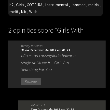
b2
,
Girls
,
GOTEIRA
,
Instrumental
,
Jammed
,
melda
,
melô
,
Mix
,
With
2 opiniões sobre “
Girls With
Attitudes – Jammed In The USA
wesley meneses
(MELÔ DA GOTEIRA)
”
31 de dezembro de 2012 em 01:23
não estou conseguindo baixar o
single de Stevie B – Girl I Am
Searching For You
Resposta
William DJ
7 de janeiro de 2013 em 22:38