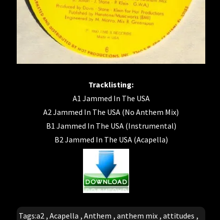
Tracklisting:
A1 Jammed In The USA
A2 Jammed In The USA (No Anthem Mix)
B1 Jammed In The USA (Instrumental)
B2 Jammed In The USA (Acapella)
Tags:
a2
,
Acapella
,
Anthem
,
anthem mix
,
attitudes
,