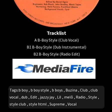
Tracklist
A B-Boy Style (Club Vocal)
B1 B-Boy Style (Dub Instrumental)
B2 B-Boy Style (Radio Edit)
Tags:
b boy
,
b boy style
,
b boys
,
Buzina
,
Club
,
club
vocal
,
dub
,
Edit
,
jazzy jay
,
Lil
,
melô
,
Radio
,
Style
,
style club
,
style html
,
Supreme
,
Vocal