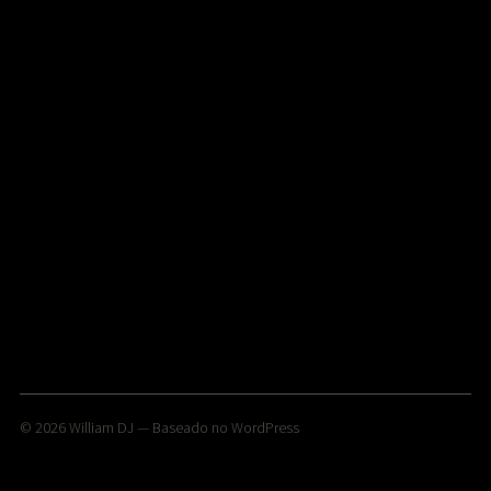
© 2026
William DJ
— Baseado no
WordPress