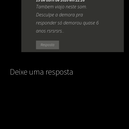
Tambem viajo neste som.
Desculpe a demora pra
responder só demorou quase 6
anos rsrsrsrs..
Resposta
Deixe uma resposta