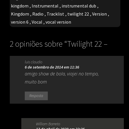
kingdom
,
Instrumental
,
instrumental dub
,
Kingdom
,
Radio
,
Tracklist
,
twilight 22
,
Version
,
version 6
,
Vocal
,
vocal version
2 opiniões sobre “
Twilight 22 –
Electric Kingdom (melô do Arabe)
luis claudio
(1984)
”
6 de setembro de 2014 em 11:36
amigo show de bola, viajei no tempo,
muito bom
Resposta
William Barreto
13 de abril de 2020 em 22:26