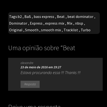
Tags:
b2
,
Baß
,
bass express
,
Beat
,
beat dominator
,
Dominator
,
Express
,
express mix
,
Mix
,
nbsp
,
Original
,
Smooth
,
smooth mix
,
Tracklist
,
Turbo
Uma opinião sobre “
Beat
Dominator – 1-2-3-4-5-6 bass
alexandre
(1992)
”
23 de maio de 2016 em 19:27
Estava procurando essa !!! Thanks !!!
Resposta