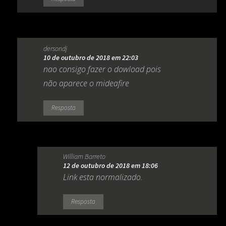
dersondj
10 de outubro de 2018 em 22:03
nao consigo fazer o dowload pois
não aparece o mideafire
Resposta
William Barreto
12 de outubro de 2018 em 18:06
Link esta normalizado.
Resposta