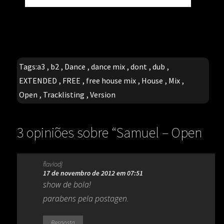
Tags:
a3
,
b2
,
Dance
,
dance mix
,
dont
,
dub
,
EXTENDED
,
FREE
,
free house mix
,
House
,
Mix
,
Open
,
Tracklisting
,
Version
3 opiniões sobre “
Samuel – Open
Your Eyes / Dont Set Me Free
”
flaviodj
17 de novembro de 2012 em 07:51
show de bola!
parabens pela postagen.
Resposta