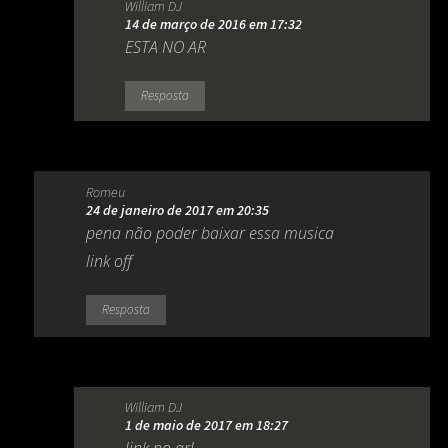
William DJ
14 de março de 2016 em 17:32
ESTA NO AR
Resposta
Romeu
24 de janeiro de 2017 em 20:35
pena não poder baixar essa musica
link off
Resposta
William DJ
1 de maio de 2017 em 18:27
link no ar!