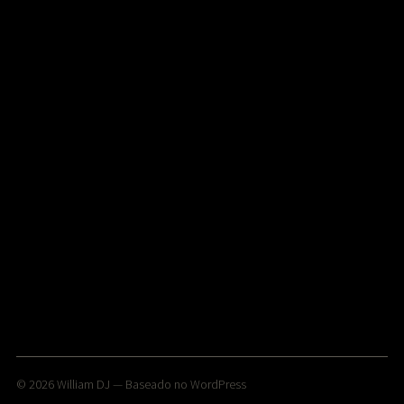
© 2026
William DJ
— Baseado no
WordPress