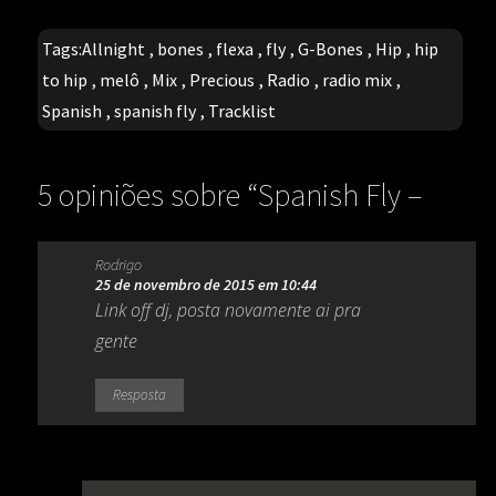
Tags:
Allnight
,
bones
,
flexa
,
fly
,
G-Bones
,
Hip
,
hip
to hip
,
melô
,
Mix
,
Precious
,
Radio
,
radio mix
,
Spanish
,
spanish fly
,
Tracklist
5 opiniões sobre “
Spanish Fly –
Precious (1991)(Melô da flexa)
”
Rodrigo
25 de novembro de 2015 em 10:44
Link off dj, posta novamente ai pra
gente
Resposta