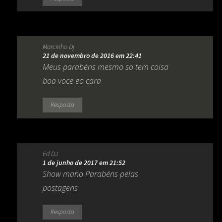
Marcinho Dj
21 de novembro de 2016 em 22:41
Meus parabéns mesmo so tem coisa
boa voce eo cara
Resposta
Ed DJ
1 de junho de 2017 em 21:52
Show mano Parabéns pelas
postagens
Resposta