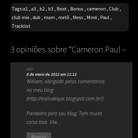
Tags:
a1
,
a3
,
b2
,
b3
,
Beat
,
Bonus
,
cameron
,
Club
,
club mix
,
dub
,
mam
,
melô
,
Mess
,
Mind
,
Paul
,
Tracklist
3 opiniões sobre “
Cameron Paul –
Don’t Mess With My Mind (Melô da
Léo
mamãe)
”
8 de maio de 2012 em 11:12
William, obrigado pelos comentários
no meu blog
(
http://melodeque.blogspot.com.br/
)
Parabéns pelo seu blog. Tem muita
coisa boa. Vlw.
Resposta